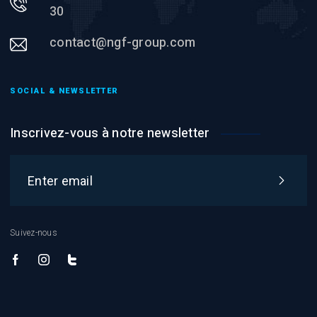
30
contact@ngf-group.com
SOCIAL & NEWSLETTER
Inscrivez-vous à notre newsletter
Conseiller NGF
En ligne
Suivez-nous