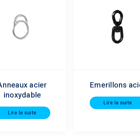
Anneaux acier
Emerillons aci
inoxydable
Lire la suite
Lire la suite